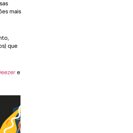
sas
tões mais
nto,
os) que
eezer
e