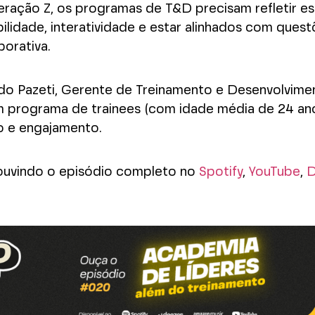
eração Z, os programas de T&D precisam refletir es
ibilidade, interatividade e estar alinhados com ques
porativa.
rdo Pazeti, Gerente de Treinamento e Desenvolvime
um programa de trainees (com idade média de 24 an
o e engajamento.
 ouvindo o episódio completo no
Spotify
,
YouTube
,
D