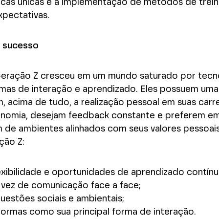
icas únicas e a implementação de métodos de trei
expectativas.
o sucesso
a Geração Z cresceu em um mundo saturado por tecno
rmas de interação e aprendizado. Eles possuem uma
acima de tudo, a realização pessoal em suas carre
tonomia, desejam feedback constante e preferem e
 de ambientes alinhados com seus valores pessoais 
ação Z:
xibilidade e oportunidades de aprendizado contín
 vez de comunicação face a face;
stões sociais e ambientais;
aformas como sua principal forma de interação.