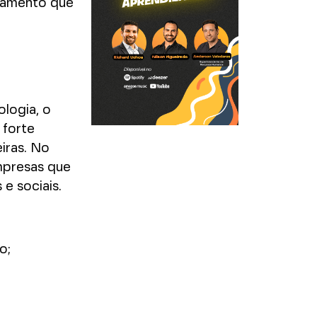
namento que
logia, o
 forte
iras. No
mpresas que
e sociais.
uo;