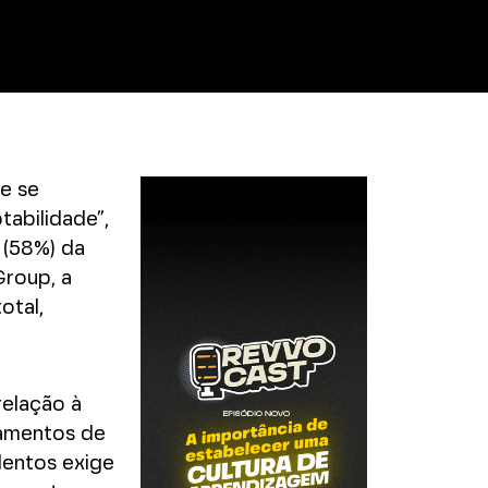
te se
tabilidade”,
 (58%) da
Group, a
otal,
relação à
tamentos de
lentos exige