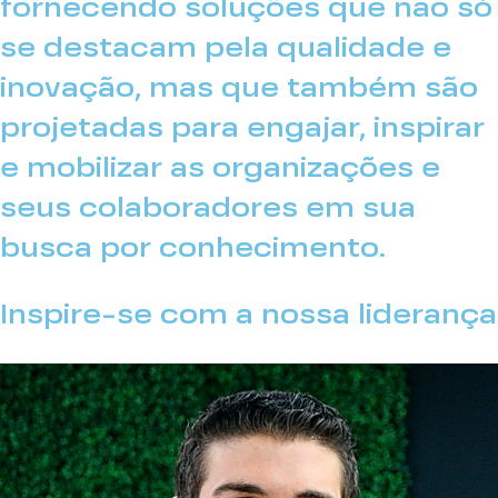
fornecendo soluções que não só
se destacam pela qualidade e
inovação, mas que também são
projetadas para engajar, inspirar
e mobilizar as organizações e
seus colaboradores em sua
busca por conhecimento.
Inspire-se com a nossa liderança