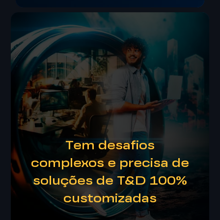
Experiências de
Aprendizagem
Crie uma trilha de aprendizagem
Tem desafios
completa, que engaje a equipe, aumente a
complexos e precisa de
qualidade dos treinamentos e desenvolva
seus colaboradores.
soluções de T&D 100%
customizadas
SAIBA MAIS