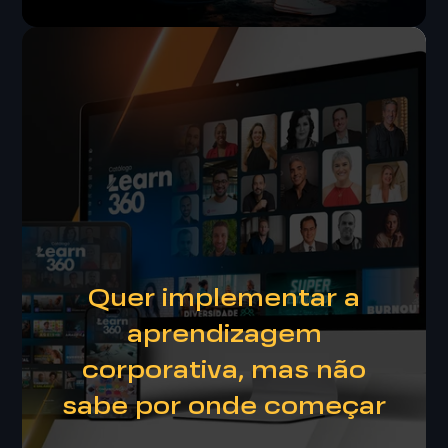
Learning Experience
Nossos consultores vão te guiar e
Quer implementar a
acompanhar durante a jornada de
aprendizagem
aprendizagem, avaliando os resultados e
ampliando as possibilidades.
corporativa, mas não
sabe por onde começar
SAIBA MAIS