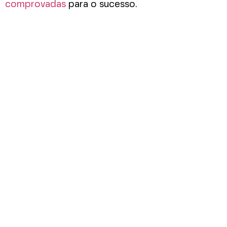
comprovadas
para o sucesso.
GOSTOU? CONFIRA OUTROS
ARTIGOS DO NOSSO BLOG
Como Preparar Sua
Liderança para os