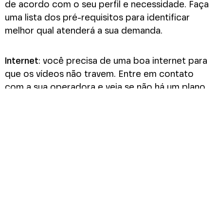
de acordo com o seu perfil e necessidade. Faça
uma lista dos pré-requisitos para identificar
melhor qual atenderá a sua demanda.
Internet
: você precisa de uma boa internet para
que os vídeos não travem. Entre em contato
com a sua operadora e veja se não há um plano
melhor ou mais vantajoso. Caso seja possível,
procure conectar-se via cabo e não wifi.
Também vale a pena investir em um bom
roteador e ter à mão um chip 4G que possa
rotear para o seu notebook.
Câmera, headset e microfone:
estes são objetos
indispensáveis para uma boa reunião online. Os
notebooks já vêm equipados com esses itens,